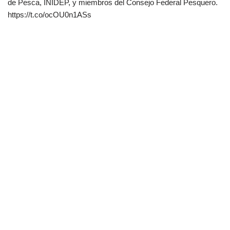
de Pesca, INIDEP, y miembros del Consejo Federal Pesquero.
https://t.co/ocOU0n1ASs
Neve
| Funciona gracias a
WordPress