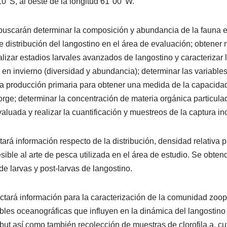
0’ S, al oeste de la longitud 61°00’ W.
 buscarán determinar la composición y abundancia de la fauna 
e distribución del langostino en el área de evaluación; obtener
alizar estadios larvales avanzados de langostino y caracterizar
 en invierno (diversidad y abundancia); determinar las variable
la producción primaria para obtener una medida de la capacidad
orge; determinar la concentración de materia orgánica particul
valuada y realizar la cuantificación y muestreos de la captura inc
rá información respecto de la distribución, densidad relativa p
esible al arte de pesca utilizada en el área de estudio. Se obten
e larvas y post-larvas de langostino.
ctará información para la caracterización de la comunidad zoop
ables oceanográficas que influyen en la dinámica del langostino
but así como también recolección de muestras de clorofila a, cu