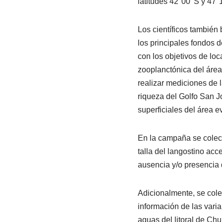
latitudes 42°00’ S y 47°1
Los científicos también
los principales fondos d
con los objetivos de loc
zooplanctónica del área
realizar mediciones de 
riqueza del Golfo San J
superficiales del área e
En la campaña se colecta
talla del langostino acc
ausencia y/o presencia d
Adicionalmente, se cole
información de las vari
aguas del litoral de Chu