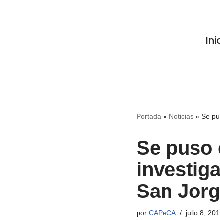
Saltar
Ini
al
contenido
Portada
»
Noticias
»
Se pu
Se puso
investiga
San Jor
por
CAPeCA
julio 8, 20